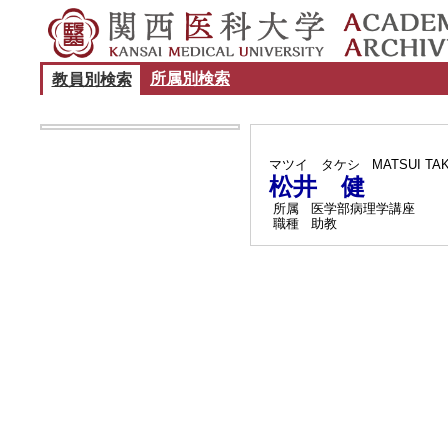
所属別検索
教員別検索
マツイ タケシ
MATSUI TA
松井 健
所属
医学部病理学講座
職種
助教