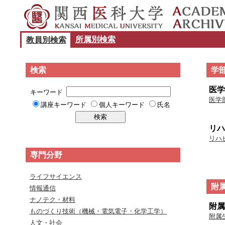
所属別検索
教員別検索
検索
学
医学
キーワード
医学
講座キーワード
個人キーワード
氏名
リハ
リハ
専門分野
ライフサイエンス
附
情報通信
ナノテク・材料
附属
ものづくり技術（機械・電気電子・化学工学）
附属
人文・社会