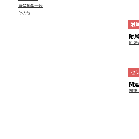
自然科学一般
その他
附
附属
附属
セ
関連
関連