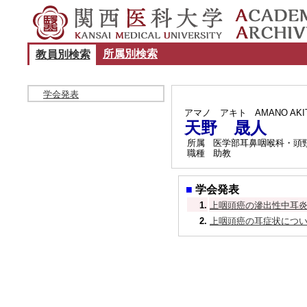
所属別検索
教員別検索
学会発表
アマノ アキト
AMANO AKI
天野 晟人
所属
医学部耳鼻咽喉科・頭
職種
助教
■
学会発表
1.
上咽頭癌の滲出性中耳炎に関
2.
上咽頭癌の耳症状についての