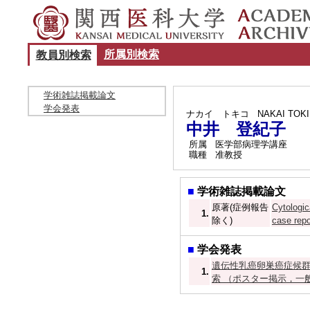
所属別検索
教員別検索
学術雑誌掲載論文
学会発表
ナカイ トキコ
NAKAI TOK
中井 登紀子
所属
医学部病理学講座
職種
准教授
■
学術雑誌掲載論文
原著(症例報告
Cytologic
1.
除く)
case rep
■
学会発表
遺伝性乳癌卵巣癌症候
1.
索 （ポスター掲示，一般） 