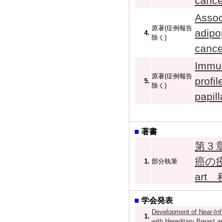
cance
Assoc
原著(症例報告
adipo
4.
除く)
cance
Immun
原著(症例報告
profi
5.
除く)
papil
■
著書
第３
癌の疫
1.
部分執筆
art
■
学会発表
Development of Near-In
1.
with Hereditary Brea