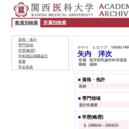
所属別検索
教員別検索
資格・免許
専門領域
ヤナイ ヒロツグ
YANAI H
学歴(略歴)
矢内 洋次
学術雑誌掲載論文
所属
医学部乳腺外科学講座
著書
職種
講師
学会発表
■
資格・免許
医師
■
専門領域
遺伝性腫瘍
■
学歴(略歴)
1.
1998/04～2004/03