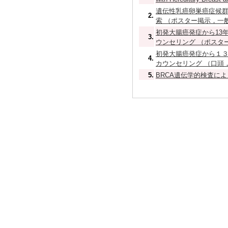
遺伝性乳癌卵巣癌症候
2.
索 （ポスター掲示，一般） 
初発大腸癌発症から13
3.
ウンセリング （ポスター掲示
初発大腸癌発症から１
4.
カウンセリング （口頭，一般
5.
BRCA遺伝学的検査によりi