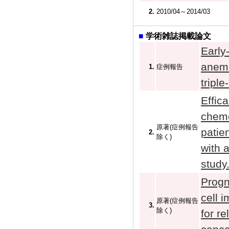
2.
2010/04～2014/03
■
学術雑誌掲載論文
Early
anemi
1.
症例報告
tripl
Effic
chemo
原著(症例報告
patie
2.
除く)
with 
study
Progn
cell 
原著(症例報告
3.
除く)
for re