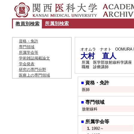
所属別検索
教員別検索
資格・免許
専門領域
オオムラ ナオト
OOMURA 
所属学会等
大村 直人
学術雑誌掲載論文
所属
医学部放射線科学講座
学会発表
職種
診療講師
研究の専門分野
医療上の専門領域
■
資格・免許
医師
■
専門領域
放射線科
■
所属学会等
1.
1992～