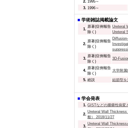
2.
1995～
3.
1996～
■
学術雑誌掲載論文
原著(症例報告
Ureteral 
1.
除く)
Ureteral 
Diffusion
原著(症例報告
2.
Investiga
除く)
suppress
原著(症例報告
3.
3D-Fu
除く)
原著(症例報告
4.
大学附属病
除く)
5.
総説
結節型を呈
■
学会発表
1.
GISTなどの腫瘍性病変と
Ureteral Wall 
2.
般） 2018/11/27
Ureteral Wall 
3.