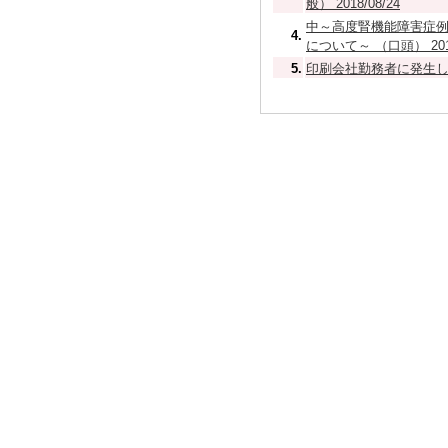
般） 2018/08/24
中～高度腎機能障害症例
4.
について～ （口頭） 201
5.
印刷会社勤務者に発生した