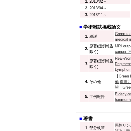
1.
2010/02～
2.
2013/04～
3.
2013/11～
■
学術雑誌掲載論文
Green rad
1.
総説
medical i
原著(症例報告
MRI outpe
2.
除く)
cancer. 
Real-Wor
原著(症例報告
3.
Regimens 
除く)
Lymphom
【Gree
4.
その他
他,環境
望 Gre
Elderly-o
5.
症例報告
haemorrh
■
著書
悪性リン
1.
部分執筆
試み「臨床