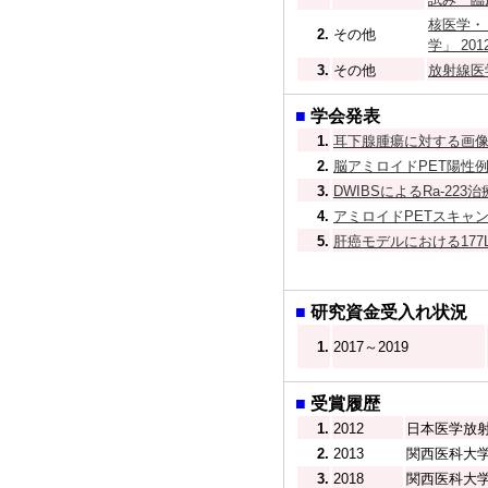
核医学・Ｐ
2.
その他
学」 201
3.
その他
放射線医
■
学会発表
1.
耳下腺腫瘍に対する画像・
2.
脳アミロイドPET陽性例
3.
DWIBSによるRa-223
4.
アミロイドPETスキャンの
5.
肝癌モデルにおける177L
■
研究資金受入れ状況
1.
2017～2019
■
受賞履歴
1.
2012
日本医学放射線
2.
2013
関西医科大
3.
2018
関西医科大