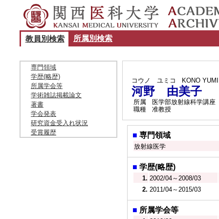
所属別検索
教員別検索
専門領域
学歴(略歴)
コウノ ユミコ
KONO YUM
所属学会等
河野 由美子
学術雑誌掲載論文
所属
医学部放射線科学講座
著書
職種
准教授
学会発表
研究資金受入れ状況
受賞履歴
■
専門領域
放射線医学
■
学歴(略歴)
1.
2002/04～2008/03
2.
2011/04～2015/03
■
所属学会等