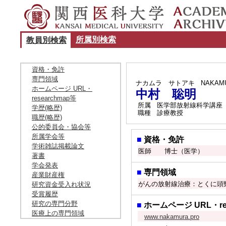
所属別検索
教員別検索
資格・免許
専門領域
ナカムラ サトアキ
NAKAM
ホームページ URL・
中村 聡明
researchmap等
所属
医学部放射線科学講座
学歴(略歴)
職種
診療教授
職歴(略歴)
公的委員会・協会等
所属学会等
■
資格・免許
学術雑誌掲載論文
医師 博士（医学）
著書
学会発表
■
専門領域
産業財産権
がんの放射線治療：とくに頭
研究資金受入れ状況
受賞履歴
研究の専門分野
■
ホームページ URL・res
医療上の専門領域
www.nakamura.pro