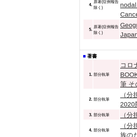
原著(症例報告
nodal
4.
除く)
Canc
Geogr
原著(症例報告
5.
除く)
Japan
■
著書
コロ
BOO
1.
部分執筆
筆 そ
（分
2.
部分執筆
2020
（分
3.
部分執筆
（分
4.
部分執筆
族のた