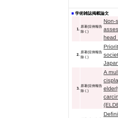
■
学術雑誌掲載論文
Non-s
原著(症例報告
asses
1.
除く)
head 
Priori
原著(症例報告
socie
2.
除く)
Japan
A mul
cispl
原著(症例報告
elder
3.
除く)
carci
(ELD
Defin