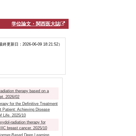
学位論文・関西医大誌
更新日：2026-06-09 18:21:52）
radiation therapy based on a
pt. 2026/02
rapy for the Definitive Treatment
t Patient: Achieving Disease
f Life. 2025/10
ydol-radiation therapy for
 IIIC breast cancer. 2025/10
former-Based Deep Learning