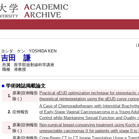
（最終
ヨシダ ケン
YOSHIDA KEN
吉田 謙
所属
医学部放射線科学講座
職種
准教授
■
学術雑誌掲載論文
原著(症例報告
Practical gEUD optimization technique for stereotactic 
1.
除く)
theoretical reinterpretation using the gEUD curve conce
A Case of Chemoradiotherapy with Interstitial Brachythe
2.
症例報告
of Early-Stage Vaginal Carcinosarcoma in a Young Adul
Control while Maintaining Sexual Function and Quality o
原著(症例報告
Non-surgical breast-conserving treatment using Kochi ox
3.
除く)
unresectable carcinomas II for patients with stage 0 to
原著(症例報告
Cone-Beam CT to CT Image Translation Using a Trans