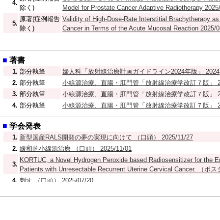
4.
除く)
Model for Prostate Cancer Adaptive Radiotherapy 2025
原著(症例報告
Validity of High-Dose-Rate Interstitial Brachytherapy 
5.
除く)
Cancer in Terms of the Acute Mucosal Reaction 2025/0
■
著書
1.
部分執筆
婦人科「放射線治療計画ガイドライン2024年版」 2024
2.
部分執筆
小線源治療、直腸・肛門管「放射線治療学改訂７版」 20
3.
部分執筆
小線源治療、直腸・肛門管「放射線治療学改訂７版」 20
4.
部分執筆
小線源治療、直腸・肛門管「放射線治療学改訂７版」 20
■
学会発表
1.
新型国産RALS開発の夢の実現に向けて （口頭） 2025/11/27
2.
緩和的小線源治療 （口頭） 2025/11/01
KORTUC, a Novel Hydrogen Peroxide based Radiosensitizer for the E
3.
Patients with Unresectable Recurrent Uterine Cervical Cance
4.
刺す （口頭） 2025/07/20
5.
クイズ5 （口頭） 2025/06/27