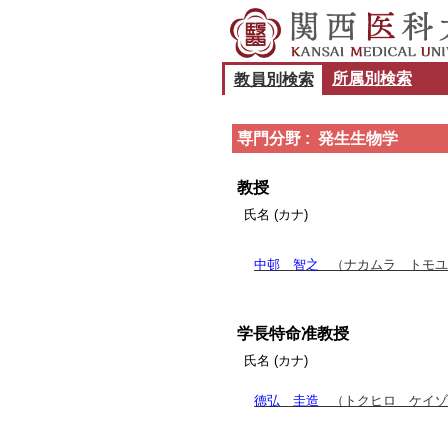
所属別検索
教員別検索
専門分野 : 発生生物学
教授
氏名 (カナ)
中邨 智之
（ナカムラ トモユ
学長特命准教授
氏名 (カナ)
德弘 圭造
（トクヒロ ケイゾ