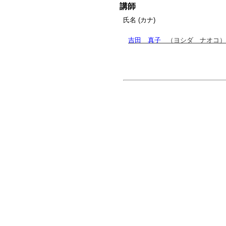
講師
氏名 (カナ)
吉田 真子
（ヨシダ ナオコ）