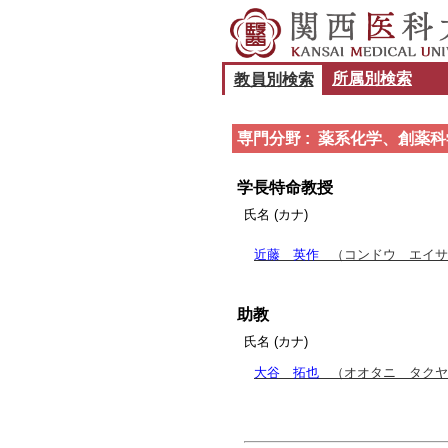
所属別検索
教員別検索
専門分野 : 薬系化学、創薬科
学長特命教授
氏名 (カナ)
近藤 英作
（コンドウ エイサ
助教
氏名 (カナ)
大谷 拓也
（オオタニ タクヤ