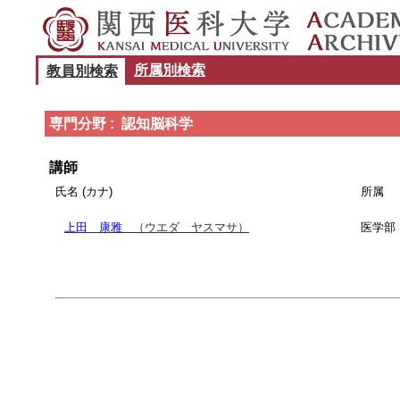
所属別検索
教員別検索
専門分野 : 認知脳科学
講師
氏名 (カナ)
所属
上田 康雅
（ウエダ ヤスマサ）
医学部