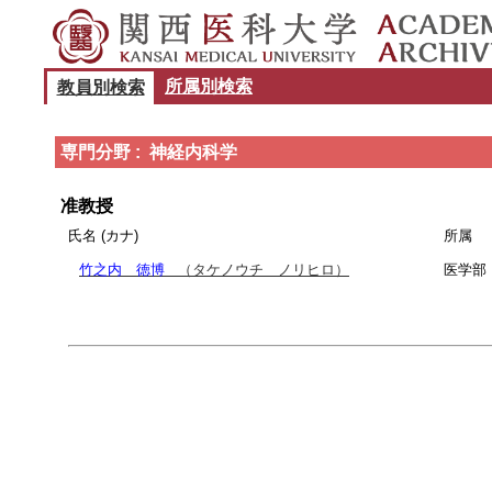
所属別検索
教員別検索
専門分野 : 神経内科学
准教授
氏名 (カナ)
所属
竹之内 徳博
（タケノウチ ノリヒロ）
医学部