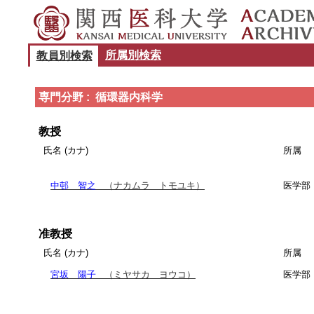
所属別検索
教員別検索
専門分野 : 循環器内科学
教授
氏名 (カナ)
所属
中邨 智之
（ナカムラ トモユキ）
医学部
准教授
氏名 (カナ)
所属
宮坂 陽子
（ミヤサカ ヨウコ）
医学部