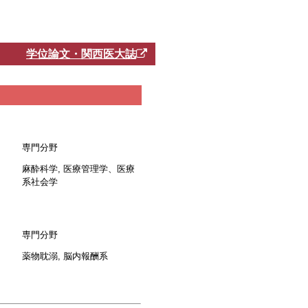
学位論文・関西医大誌
専門分野
麻酔科学, 医療管理学、医療
系社会学
専門分野
薬物耽溺, 脳内報酬系