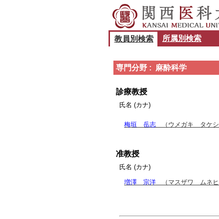
所属別検索
教員別検索
専門分野 : 麻酔科学
診療教授
氏名 (カナ)
梅垣 岳志
（ウメガキ タケシ
准教授
氏名 (カナ)
増澤 宗洋
（マスザワ ムネヒ