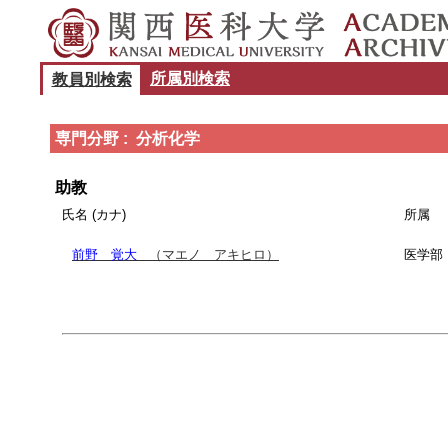
所属別検索
教員別検索
専門分野 : 分析化学
助教
氏名 (カナ)
所属
前野 覚大
（マエノ アキヒロ）
医学部