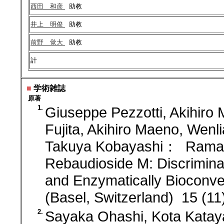
西田 和彦
助教
井上 明俊
助教
前野 覚大
助教
計
■
学術雑誌
原著
1.
Giuseppe Pezzotti, Akihiro
Fujita, Akihiro Maeno, We
Takuya Kobayashi： Raman S
Rebaudioside M: Discrimina
and Enzymatically Bioconv
(Basel, Switzerland) 15 (1
2.
Sayaka Ohashi, Kota Katay