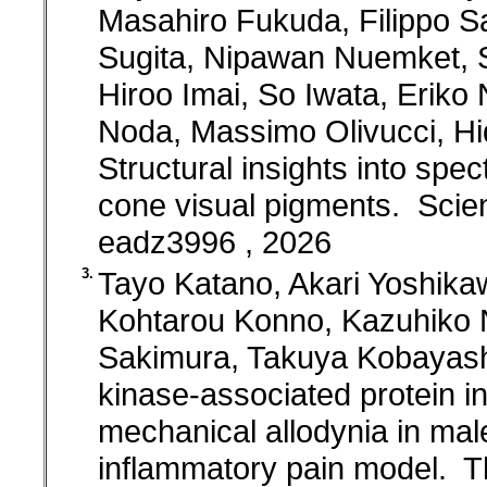
Masahiro Fukuda, Filippo Sa
Sugita, Nipawan Nuemket, 
Hiroo Imai, So Iwata, Erik
Noda, Massimo Olivucci, Hi
Structural insights into spec
cone visual pigments. Scie
eadz3996 , 2026
3.
Tayo Katano, Akari Yoshik
Kohtarou Konno, Kazuhiko 
Sakimura, Takuya Kobayash
kinase-associated protein in
mechanical allodynia in ma
inflammatory pain model. T