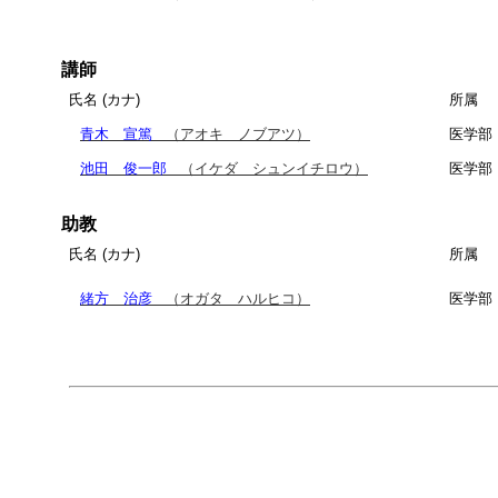
講師
氏名 (カナ)
所属
青木 宣篤
（アオキ ノブアツ）
医学部
池田 俊一郎
（イケダ シュンイチロウ）
医学部
助教
氏名 (カナ)
所属
緒方 治彦
（オガタ ハルヒコ）
医学部