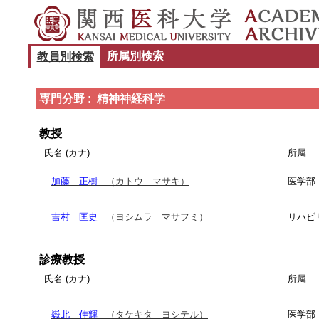
所属別検索
教員別検索
専門分野 : 精神神経科学
教授
氏名 (カナ)
所属
加藤 正樹
（カトウ マサキ）
医学部
吉村 匡史
（ヨシムラ マサフミ）
リハビ
診療教授
氏名 (カナ)
所属
嶽北 佳輝
（タケキタ ヨシテル）
医学部