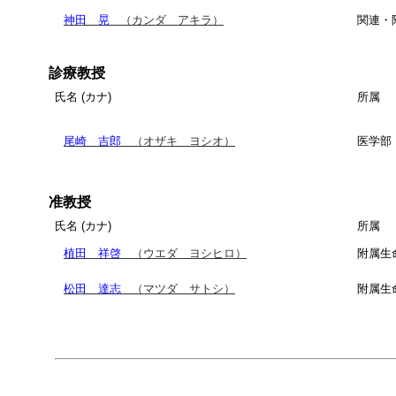
神田 晃
（カンダ アキラ）
関連・
診療教授
氏名 (カナ)
所属
尾崎 吉郎
（オザキ ヨシオ）
医学部
准教授
氏名 (カナ)
所属
植田 祥啓
（ウエダ ヨシヒロ）
附属生
松田 達志
（マツダ サトシ）
附属生