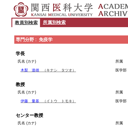
所属別検索
教員別検索
専門分野 : 免疫学
学長
氏名 (カナ)
所属
木梨 達雄
（キナシ タツオ）
医学部
教授
氏名 (カナ)
所属
伊藤 量基
（イトウ トモキ）
医学部
センター教授
氏名 (カナ)
所属